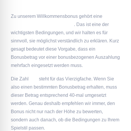
Sprache
Zu unserem Willkommensbonus gehört eine
Umsatzanforderung von 40x
. Das ist eine der
wichtigsten Bedingungen, und wir halten es für
sinnvoll, sie möglichst verständlich zu erklären. Kurz
gesagt bedeutet diese Vorgabe, dass ein
Bonusbetrag vor einer bonusbezogenen Auszahlung
mehrfach eingesetzt werden muss.
Die Zahl
40x
steht für das Vierzigfache. Wenn Sie
also einen bestimmten Bonusbetrag erhalten, muss
dieser Betrag entsprechend 40-mal umgesetzt
werden. Genau deshalb empfehlen wir immer, den
Bonus nicht nur nach der Höhe zu bewerten,
sondern auch danach, ob die Bedingungen zu Ihrem
Spielstil passen.