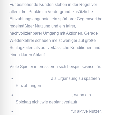
Für bestehende Kunden stehen in der Regel vor
allem drei Punkte im Vordergrund: zusätzliche
Einzahlungsangebote, ein spürbarer Gegenwert bei
regelmäßiger Nutzung und ein fairer,
nachvollziehbarer Umgang mit Aktionen. Gerade
Wiederkehrer schauen meist weniger auf große
Schlagzeilen als auf verlässliche Konditionen und
einen klaren Ablauf.
Viele Spieler interessieren sich beispielsweise für:
Reload-Angebote
als Ergänzung zu späteren
Einzahlungen
Cashback-orientierte Vorteile
, wenn ein
Spieltag nicht wie geplant verläuft
Treue- oder VIP-nahe Extras
für aktive Nutzer,