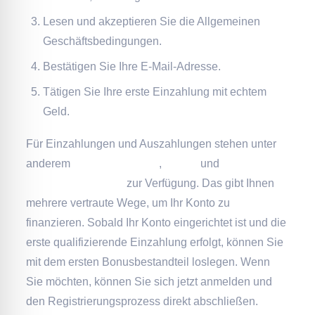
Lesen und akzeptieren Sie die Allgemeinen
Geschäftsbedingungen.
Bestätigen Sie Ihre E-Mail-Adresse.
Tätigen Sie Ihre erste Einzahlung mit echtem
Geld.
Für Einzahlungen und Auszahlungen stehen unter
anderem
Visa/Mastercard
,
Sofort
und
Banküberweisung
zur Verfügung. Das gibt Ihnen
mehrere vertraute Wege, um Ihr Konto zu
finanzieren. Sobald Ihr Konto eingerichtet ist und die
erste qualifizierende Einzahlung erfolgt, können Sie
mit dem ersten Bonusbestandteil loslegen. Wenn
Sie möchten, können Sie sich jetzt anmelden und
den Registrierungsprozess direkt abschließen.