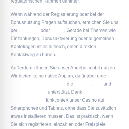
regulatorischen Rahmen dahinter.
Wenn während der Registrierung oder bei der
Bonusnutzung Fragen auftauchen, erreichen Sie uns
per
Live-Chat
oder
E-Mail
. Gerade bei Themen wie
Einzahlungen, Bonusaktivierung oder allgemeinen
Kontofragen ist es hilfreich, einen direkten
Kontaktweg zu haben.
Außerdem können Sie unser Angebot mobil nutzen.
Wir bieten keine native App an, dafür aber eine
mobil optimierte Website
, die
Android
,
iOS
und
Windows-Geräte
unterstützt. Dank
HTML5-
basierter Spiele
funktioniert unser Casino auf
Smartphones und Tablets, ohne dass Sie zusätzlich
etwas installieren müssen. Das ist praktisch, wenn
Sie sich registrieren, einzahlen oder Freispiele