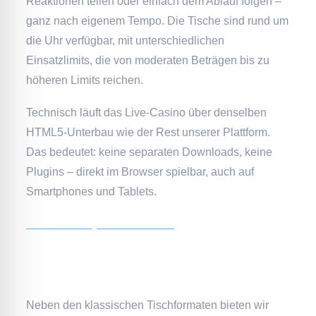
Reaktionen teilen oder einfach dem Ablauf folgen –
ganz nach eigenem Tempo. Die Tische sind rund um
die Uhr verfügbar, mit unterschiedlichen
Einsatzlimits, die von moderaten Beträgen bis zu
höheren Limits reichen.
Technisch läuft das Live-Casino über denselben
HTML5-Unterbau wie der Rest unserer Plattform.
Das bedeutet: keine separaten Downloads, keine
Plugins – direkt im Browser spielbar, auch auf
Smartphones und Tablets.
Live-Casino jetzt entdecken
Poker & Spezialspiele
Neben den klassischen Tischformaten bieten wir