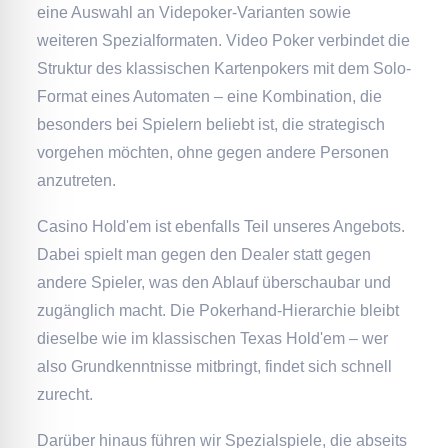
eine Auswahl an Videpoker-Varianten sowie
weiteren Spezialformaten. Video Poker verbindet die
Struktur des klassischen Kartenpokers mit dem Solo-
Format eines Automaten – eine Kombination, die
besonders bei Spielern beliebt ist, die strategisch
vorgehen möchten, ohne gegen andere Personen
anzutreten.
Casino Hold'em ist ebenfalls Teil unseres Angebots.
Dabei spielt man gegen den Dealer statt gegen
andere Spieler, was den Ablauf überschaubar und
zugänglich macht. Die Pokerhand-Hierarchie bleibt
dieselbe wie im klassischen Texas Hold'em – wer
also Grundkenntnisse mitbringt, findet sich schnell
zurecht.
Darüber hinaus führen wir Spezialspiele, die abseits