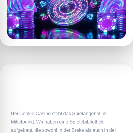
Cookie Casino Spiele – Unser
gesamtes Spielangebot im
Überblick
Bei Cookie Casino steht das Spielangebot im
Mittelpunkt. Wir haben eine Spielebibliothek
aufgebaut, die sowohl in der Breite als auch in der