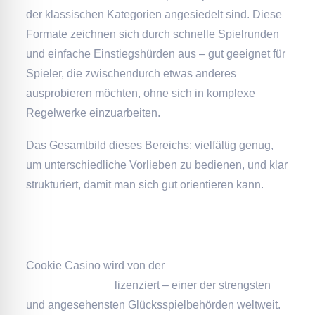
der klassischen Kategorien angesiedelt sind. Diese
Formate zeichnen sich durch schnelle Spielrunden
und einfache Einstiegshürden aus – gut geeignet für
Spieler, die zwischendurch etwas anderes
ausprobieren möchten, ohne sich in komplexe
Regelwerke einzuarbeiten.
Das Gesamtbild dieses Bereichs: vielfältig genug,
um unterschiedliche Vorlieben zu bedienen, und klar
strukturiert, damit man sich gut orientieren kann.
Fairness, RTP und Spielsicherheit
Cookie Casino wird von der
Malta Gaming
Authority (MGA)
lizenziert – einer der strengsten
und angesehensten Glücksspielbehörden weltweit.