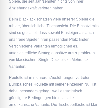
Spiele, die seit Jahrzehnten nichts von ihrer
Anziehungskraft verloren haben.
Beim Blackjack schätzen viele unserer Spieler die
ruhige, übersichtliche Tischansicht. Die Einsatzlimits
sind so gestaltet, dass sowohl Einsteiger als auch
erfahrene Spieler ihren passenden Platz finden.
Verschiedene Varianten ermöglichen es,
unterschiedliche Strategieansätze auszuprobieren –
von klassischem Single-Deck bis zu Mehrdeck-
Varianten.
Roulette ist in mehreren Ausführungen vertreten.
Europäisches Roulette mit seiner einzelnen Null ist
dabei besonders gefragt, weil es statistisch
günstigere Bedingungen bietet als die
amerikanische Variante. Die Tischoberfläche ist klar