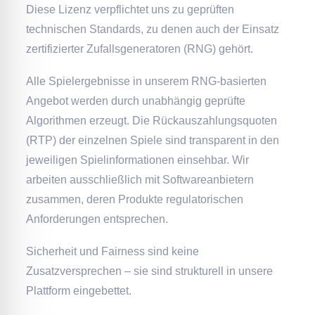
Diese Lizenz verpflichtet uns zu geprüften
technischen Standards, zu denen auch der Einsatz
zertifizierter Zufallsgeneratoren (RNG) gehört.
Alle Spielergebnisse in unserem RNG-basierten
Angebot werden durch unabhängig geprüfte
Algorithmen erzeugt. Die Rückauszahlungsquoten
(RTP) der einzelnen Spiele sind transparent in den
jeweiligen Spielinformationen einsehbar. Wir
arbeiten ausschließlich mit Softwareanbietern
zusammen, deren Produkte regulatorischen
Anforderungen entsprechen.
Sicherheit und Fairness sind keine
Zusatzversprechen – sie sind strukturell in unsere
Plattform eingebettet.