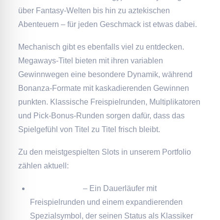
über Fantasy-Welten bis hin zu aztekischen
Abenteuern – für jeden Geschmack ist etwas dabei.
Mechanisch gibt es ebenfalls viel zu entdecken.
Megaways-Titel bieten mit ihren variablen
Gewinnwegen eine besondere Dynamik, während
Bonanza-Formate mit kaskadierenden Gewinnen
punkten. Klassische Freispielrunden, Multiplikatoren
und Pick-Bonus-Runden sorgen dafür, dass das
Spielgefühl von Titel zu Titel frisch bleibt.
Zu den meistgespielten Slots in unserem Portfolio
zählen aktuell:
Book of Dead
– Ein Dauerläufer mit
Freispielrunden und einem expandierenden
Spezialsymbol, der seinen Status als Klassiker