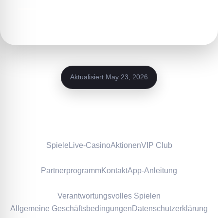
Jetzt Konto erstellen und sicher spielen
Aktualisiert May 23, 2026
Kasino
Spiele
Live-Casino
Aktionen
VIP Club
Über uns
Partnerprogramm
Kontakt
App-Anleitung
Informationen
Verantwortungsvolles Spielen
Allgemeine Geschäftsbedingungen
Datenschutzerklärung