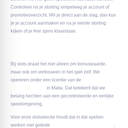
Controleer na je storting simpelweg je account of
promotieoverzicht. Wil je direct aan de slag, dan kun
je je account aanmaken en na je eerste storting
kijken of je free spins klaarstaan.
Slotbeleving en RTP-informatie
Bij slots draait het niet alleen om bonuswaarde,
maar ook om vertrouwen in het spel zelf. We
opereren onder een licentie van de
Malta Gaming
Authority (MGA)
in Malta. Dat betekent dat we
belang hechten aan een gecontroleerde en eerlijke
speelomgeving.
Voor onze slotselectie houdt dat in dat spellen
werken met geteste
Random Number Generation
,