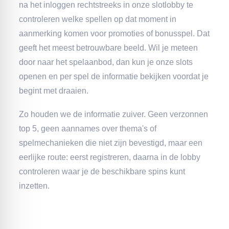
na het inloggen rechtstreeks in onze slotlobby te
controleren welke spellen op dat moment in
aanmerking komen voor promoties of bonusspel. Dat
geeft het meest betrouwbare beeld. Wil je meteen
door naar het spelaanbod, dan kun je onze slots
openen en per spel de informatie bekijken voordat je
begint met draaien.
Zo houden we de informatie zuiver. Geen verzonnen
top 5, geen aannames over thema's of
spelmechanieken die niet zijn bevestigd, maar een
eerlijke route: eerst registreren, daarna in de lobby
controleren waar je de beschikbare spins kunt
inzetten.
Free spins voorwaarden en