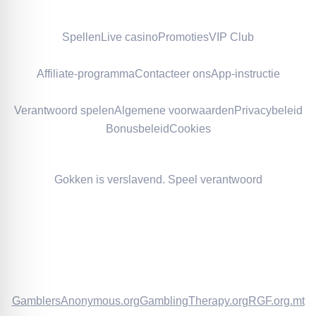
Casino
Spellen
Live casino
Promoties
VIP Club
Over ons
Affiliate-programma
Contacteer ons
App-instructie
Informatie
Verantwoord spelen
Algemene voorwaarden
Privacybeleid
Bonusbeleid
Cookies
24+
Gokken is verslavend. Speel verantwoord
Cookie Casino
GamblersAnonymous.org
GamblingTherapy.org
RGF.org.mt