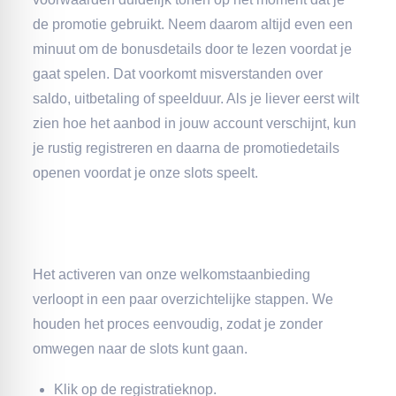
de promotie gebruikt. Neem daarom altijd even een
minuut om de bonusdetails door te lezen voordat je
gaat spelen. Dat voorkomt misverstanden over
saldo, uitbetaling of speelduur. Als je liever eerst wilt
zien hoe het aanbod in jouw account verschijnt, kun
je rustig registreren en daarna de promotiedetails
openen voordat je onze slots speelt.
Zo activeer je je free spins
Het activeren van onze welkomstaanbieding
verloopt in een paar overzichtelijke stappen. We
houden het proces eenvoudig, zodat je zonder
omwegen naar de slots kunt gaan.
Klik op de registratieknop.