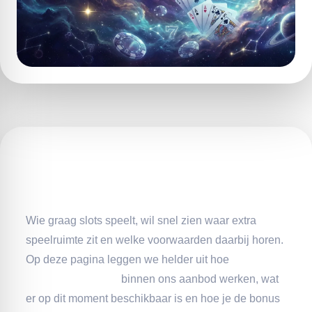
Cookie Casino free spins voor
slotspelers
Wie graag slots speelt, wil snel zien waar extra
speelruimte zit en welke voorwaarden daarbij horen.
Op deze pagina leggen we helder uit hoe
Cookie
Casino free spins
binnen ons aanbod werken, wat
er op dit moment beschikbaar is en hoe je de bonus