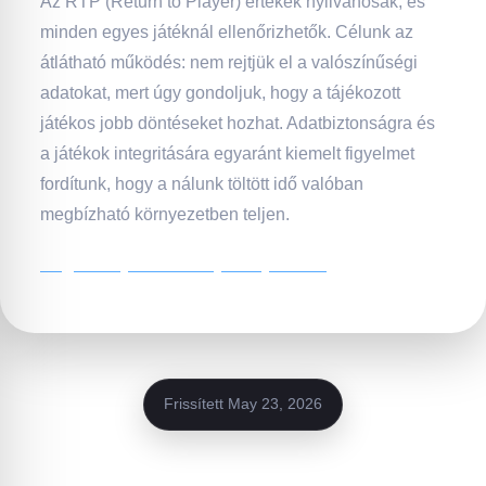
Az RTP (Return to Player) értékek nyilvánosak, és
minden egyes játéknál ellenőrizhetők. Célunk az
átlátható működés: nem rejtjük el a valószínűségi
adatokat, mert úgy gondoljuk, hogy a tájékozott
játékos jobb döntéseket hozhat. Adatbiztonságra és
a játékok integritására egyaránt kiemelt figyelmet
fordítunk, hogy a nálunk töltött idő valóban
megbízható környezetben teljen.
Regisztráljon és kezdjen el játszani
Frissített May 23, 2026