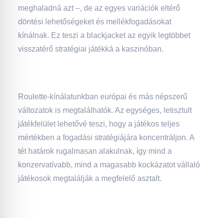
meghaladná azt –, de az egyes variációk eltérő
döntési lehetőségeket és mellékfogadásokat
kínálnak. Ez teszi a blackjacket az egyik legtöbbet
visszatérő stratégiai játékká a kaszinóban.
Rulett
Roulette-kínálatunkban európai és más népszerű
változatok is megtalálhatók. Az egységes, letisztult
játékfelület lehetővé teszi, hogy a játékos teljes
mértékben a fogadási stratégiájára koncentráljon. A
tét határok rugalmasan alakulnak, így mind a
konzervatívabb, mind a magasabb kockázatot vállaló
játékosok megtalálják a megfelelő asztalt.
Baccarat