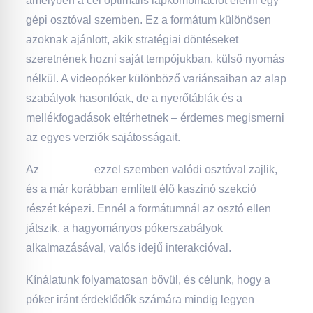
amelyben a cél optimális lapkombinációt elérni egy
gépi osztóval szemben. Ez a formátum különösen
azoknak ajánlott, akik stratégiai döntéseket
szeretnének hozni saját tempójukban, külső nyomás
nélkül. A videopóker különböző variánsaiban az alap
szabályok hasonlóak, de a nyerőtáblák és a
mellékfogadások eltérhetnek – érdemes megismerni
az egyes verziók sajátosságait.
Az
élő póker
ezzel szemben valódi osztóval zajlik,
és a már korábban említett élő kaszinó szekció
részét képezi. Ennél a formátumnál az osztó ellen
játszik, a hagyományos pókerszabályok
alkalmazásával, valós idejű interakcióval.
Kínálatunk folyamatosan bővül, és célunk, hogy a
póker iránt érdeklődők számára mindig legyen