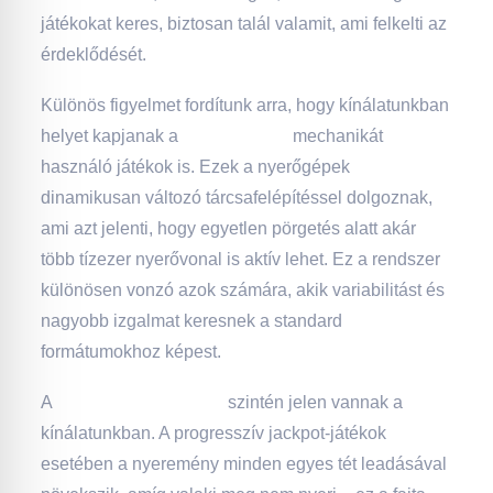
játékokat keres, biztosan talál valamit, ami felkelti az
érdeklődését.
Különös figyelmet fordítunk arra, hogy kínálatunkban
helyet kapjanak a
Megaways™
mechanikát
használó játékok is. Ezek a nyerőgépek
dinamikusan változó tárcsafelépítéssel dolgoznak,
ami azt jelenti, hogy egyetlen pörgetés alatt akár
több tízezer nyerővonal is aktív lehet. Ez a rendszer
különösen vonzó azok számára, akik variabilitást és
nagyobb izgalmat keresnek a standard
formátumokhoz képest.
A
jackpot-nyerőgépek
szintén jelen vannak a
kínálatunkban. A progresszív jackpot-játékok
esetében a nyeremény minden egyes tét leadásával