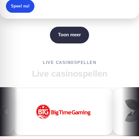
Speel nu!
Toon meer
LIVE CASINOSPELLEN
Live casinospellen
❮
❯