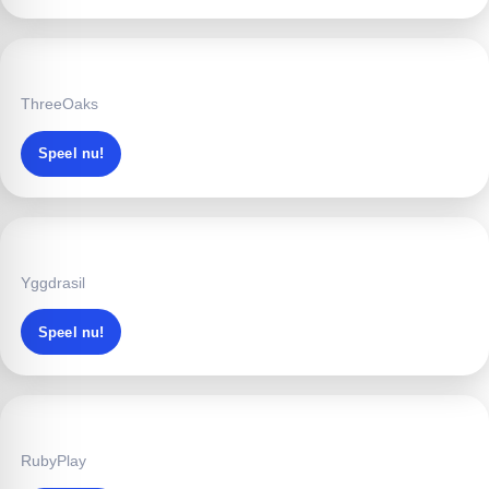
Lamp of Wonder
ThreeOaks
Speel nu!
Valley of the Gods
Yggdrasil
Speel nu!
Book of Riches Deluxe Chapter
RubyPlay