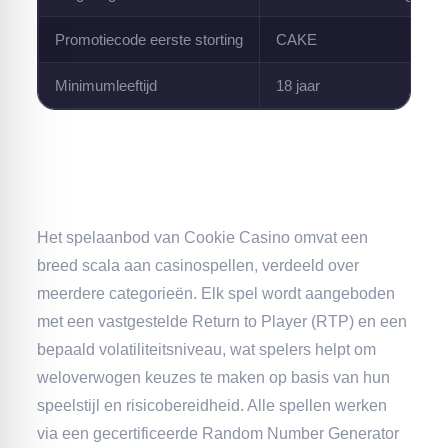
Promotiecode eerste storting
CAKE
Minimumleeftijd
18 jaar
Spelaanbod: Van Klassieke Slots
Tot Live Casinobeleving
Het spelaanbod van Cookie Casino omvat een
breed scala aan casinospellen, verdeeld over
meerdere categorieën. Elk spel wordt aangeboden
met een vastgestelde Return to Player (RTP) en een
bepaald volatiliteitsniveau, wat spelers helpt om
weloverwogen keuzes te maken op basis van hun
speelstijl en risicobereidheid. Alle spellen werken
via een gecertificeerde Random Number Generator