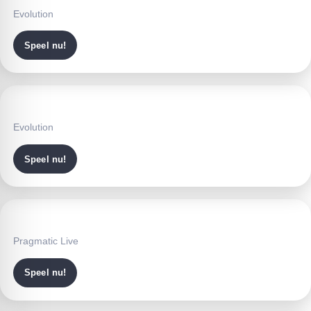
Evolution
Speel nu!
Red Door Roulette
Evolution
Speel nu!
Roulette Ruby
Pragmatic Live
Speel nu!