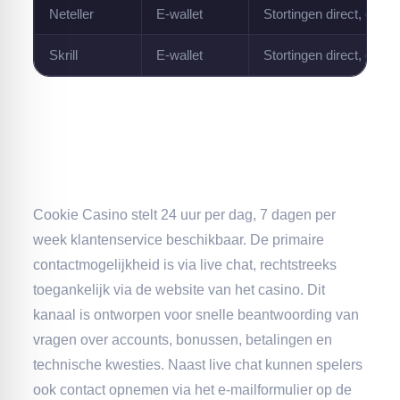
Neteller
E-wallet
Stortingen direct, opna
Skrill
E-wallet
Stortingen direct, opna
Klantenservice en Mobiel Spelen
Klantenservice
Cookie Casino stelt 24 uur per dag, 7 dagen per
week klantenservice beschikbaar. De primaire
contactmogelijkheid is via live chat, rechtstreeks
toegankelijk via de website van het casino. Dit
kanaal is ontworpen voor snelle beantwoording van
vragen over accounts, bonussen, betalingen en
technische kwesties. Naast live chat kunnen spelers
ook contact opnemen via het e-mailformulier op de