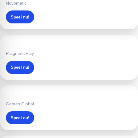
Novomatic
Speel nu!
Angel vs Sinner
PragmaticPlay
Speel nu!
Secret Admirer
Games Global
Speel nu!