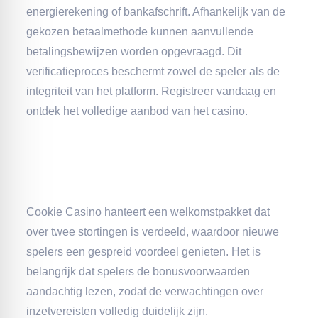
energierekening of bankafschrift. Afhankelijk van de
gekozen betaalmethode kunnen aanvullende
betalingsbewijzen worden opgevraagd. Dit
verificatieproces beschermt zowel de speler als de
integriteit van het platform. Registreer vandaag en
ontdek het volledige aanbod van het casino.
Bonussen en Promoties: Wat Biedt
Cookie Casino?
Cookie Casino hanteert een welkomstpakket dat
over twee stortingen is verdeeld, waardoor nieuwe
spelers een gespreid voordeel genieten. Het is
belangrijk dat spelers de bonusvoorwaarden
aandachtig lezen, zodat de verwachtingen over
inzetvereisten volledig duidelijk zijn.