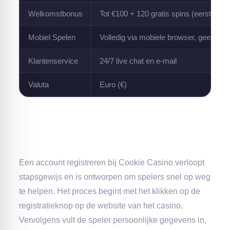
Welkomstbonus
Tot €100 + 120 gratis spins (eerste stor
Mobiel Spelen
Volledig via mobiele browser, geen app
Klantenservice
24/7 live chat en e-mail
Valuta
Euro (€)
Account Aanmaken Bij Cookie
Casino
Een account registreren bij Cookie Casino verloopt
stapsgewijs en is ontworpen om spelers snel op weg
te helpen. Het proces begint met het klikken op de
registratieknop op de website van het casino.
Vervolgens vult de speler persoonlijke gegevens in,