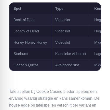
Spel
Type
Kenmerk
Book of Dead
Videoslot
Hoge volat
Legacy of Dead
Videoslot
Hoge volat
Honey Honey Honey
Videoslot
Middelhog
Starburst
Klassieke videoslot
Lage volat
Gonzo's Quest
Avalanche slot
Middelhoge
Tafelspellen
Tafelspellen bij Cookie Casino bieden spelers een
ervaring waarbij strategie en kans samenkomen. De
house edge bij tafelspellen verschilt per variant en